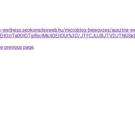
les-wellness.seokomplexweb.hu/microblog-bejegyzes/ausztria-w
EIlQzlTa0QlQTglRjclMjUlOEIlQUI%3D/JTFCJUJBJTVDJTNGS
he previous page
.