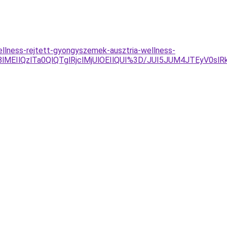
ellness-rejtett-gyongyszemek-ausztria-wellness-
k8lMEIlQzlTa0QlQTglRjclMjUlOEIlQUI%3D/JUI5JUM4JTEyV