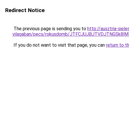
Redirect Notice
The previous page is sending you to
http://ausztria-sie
vilagaban/pecs/rokusdomb/JTFCJUJBJTVDJTNGSk8lM
If you do not want to visit that page, you can
return to t