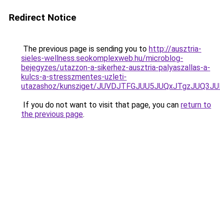
Redirect Notice
The previous page is sending you to
http://ausztria-
sieles-wellness.seokomplexweb.hu/microblog-
bejegyzes/utazzon-a-sikerhez-ausztria-palyaszallas-a-
kulcs-a-stresszmentes-uzleti-
utazashoz/kunsziget/JUVDJTFGJUU5JUQxJTgzJUQ3J
If you do not want to visit that page, you can
return to
the previous page
.