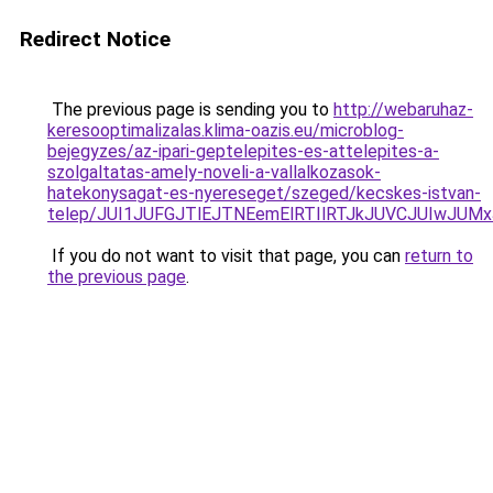
Redirect Notice
The previous page is sending you to
http://webaruhaz-
keresooptimalizalas.klima-oazis.eu/microblog-
bejegyzes/az-ipari-geptelepites-es-attelepites-a-
szolgaltatas-amely-noveli-a-vallalkozasok-
hatekonysagat-es-nyereseget/szeged/kecskes-istvan-
telep/JUI1JUFGJTlEJTNEemElRTIlRTJkJUVCJUIwJ
If you do not want to visit that page, you can
return to
the previous page
.