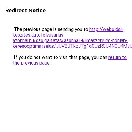
Redirect Notice
The previous page is sending you to
http://weboldal-
keszites.autofelvasarlas-
azonnal.hu/szolgaltatas/azonnali-klimaszereles-honlap-
keresooptimalizalas/JUVBJTkzJTg1dCUzRCU4NCU4M
If you do not want to visit that page, you can
return to
the previous page
.