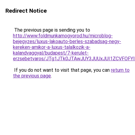
Redirect Notice
The previous page is sending you to
http://www.foldmunkamogyorod.hu/microblog-
bejegyzes/luxus-lakoauto-berles-szabadsag-negy-
kereken-amikor-a-luxus-talalkozik-a-
kalandvaggyal/budapest/7-kerulet-
erzsebetvaros/JTg1JTk0JTAwJUY3JUUxJUI1ZCVFOF
If you do not want to visit that page, you can
return to
the previous page
.