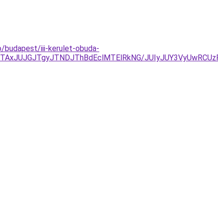
budapest/iii-kerulet-obuda-
JTAxJUJGJTgyJTNDJThBdEclMTElRkNG/JUIyJUY3VyUwRCU