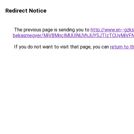
Redirect Notice
The previous page is sending you to
http://www.xn--gzks
bekasmegyer/MiVBMnclMUUlNUVhJUY5JTIzTCUyMiV
If you do not want to visit that page, you can
return to t