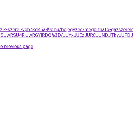
zlk-szerel-vgb4kd45a49c.hu/bejegyzes/megbizhato-gazszerelo/
FNSUwRSU4RiUwRGYlRDQ%3D/JUYxJUEzJURCJUNDJTkyJUFD
he previous page
.