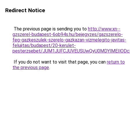
Redirect Notice
The previous page is sending you to
http://www.xn--
gzszerel-budapest-6ob94s.hu/bejegyzes/gazszerelo-
feg-gazkeszulek-szerelo-gazkazan-vizmelegito-javitas-
felujitas/budapest/20-kerulet-
pesterzsebet/JUM1JUFCJUVEUSUwQyU0MDYlMEIlOD
If you do not want to visit that page, you can
return to
the previous page
.