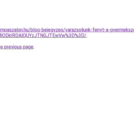
ampaszalon.hu/blog-bejegyzes/varazsoljunk-fenyt-a-gyermeks
MlODklRDAlQUYzJTNGJTEwVw%3D%3D/
.
he previous page
.