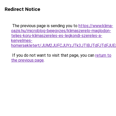
Redirect Notice
The previous page is sending you to
https://www.klima-
oazis.hu/microblog-bejegyzes/klimaszerelo-maglodon-
teljes-koru-klimaszereles-es-legkondi-szereles-a-
kenyelmes-
homersekletert/JUM2JUFCJUYzJTk3JTlBJTdFJTdFJ
If you do not want to visit that page, you can
return to
the previous page
.